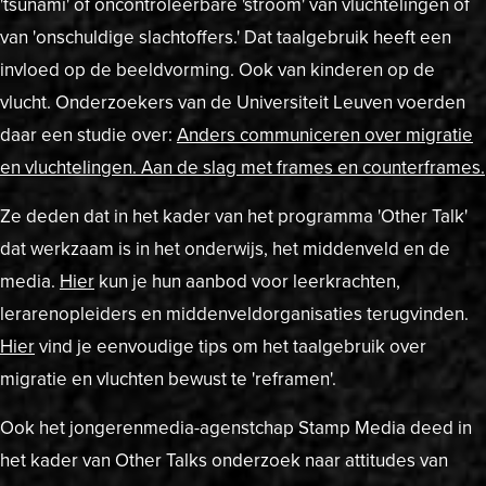
'tsunami' of oncontroleerbare 'stroom' van vluchtelingen of
van 'onschuldige slachtoffers.' Dat taalgebruik heeft een
invloed op de beeldvorming. Ook van kinderen op de
vlucht. Onderzoekers van de Universiteit Leuven voerden
daar een studie over:
A
nders communiceren over migratie
en vluchtelingen. Aan de slag met frames en counterframes.
Ze deden dat in het kader van het programma 'Other Talk'
dat werkzaam is in het onderwijs, het middenveld en de
media.
Hier
kun je hun aanbod voor leerkrachten,
lerarenopleiders en middenveldorganisaties terugvinden.
Hier
vind je eenvoudige tips om het taalgebruik over
migratie en vluchten bewust te 'reframen'.
Ook het jongerenmedia-agenstchap Stamp Media deed in
het kader van Other Talks onderzoek naar attitudes van