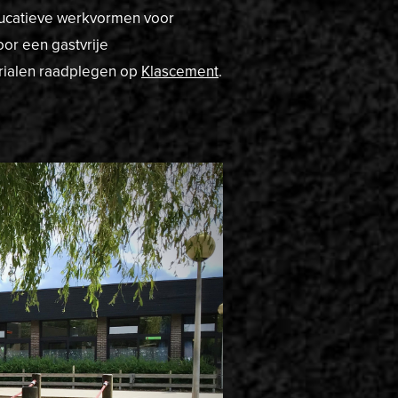
Educatieve werkvormen voor
oor een gastvrije
rialen raadplegen op
Klascement
.