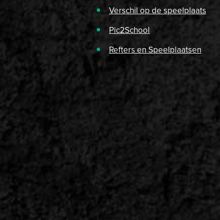
Verschil op de speelplaats
Pic2School
Refters en Speelplaatsen