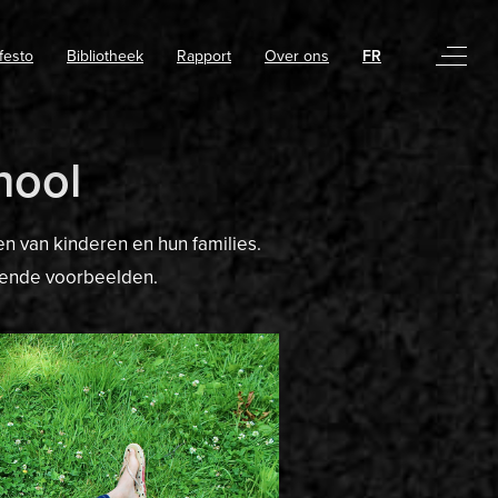
festo
Bibliotheek
Rapport
Over ons
FR
hool
n van kinderen en hun families.
erende voorbeelden.